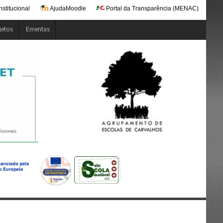
nstitucional
AjudaMoodle
Portal da Transparência (MENAC)
jetos
Ementas