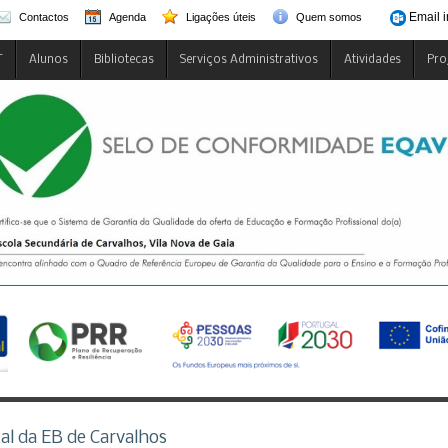
Email i
Contactos
Agenda
Ligações úteis
Quem somos
T
Alunos
Bibliotecas
Serviços Administrativos
Atividades
Pro
tal da EB de Carvalhos