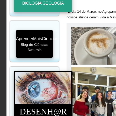
BIOLOGIA GEOLOGIA
No dia 14 de Março, no Agrupam
nossos alunos deram vida à Mate
AprenderMaisCiencias
Blog de Ciências
Naturais
DESENH@R