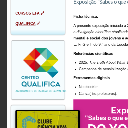
Exposição "Sabes o que 
CURSOS EFA
🔗
Ficha técnica:
QUALIFICA
🔗
A presente exposição iniciada a
a
divulgação científica atualizad
mental e social dos jovens e a
E, F, G e H do 9.º ano da Escol
Referências científicas
2025,
The Truth About What V
Campanha de sensibilização 
Ferramentas digitais
Notebooklm
Canva( Ed.profesores).