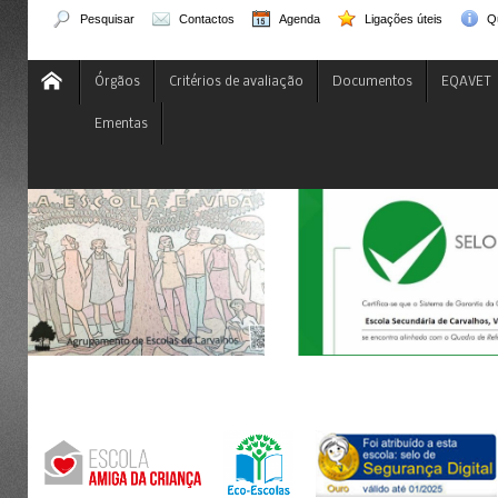
Pesquisar
Contactos
Agenda
Ligações úteis
Q
Órgãos
Critérios de avaliação
Documentos
EQAVET
Ementas