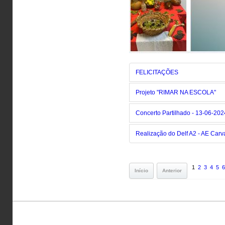
FELICITAÇÕES
Projeto "RIMAR NA ESCOLA"
Concerto Partilhado - 13-06-202
Realização do Delf A2 - AE Carv
1
2
3
4
5
6
Início
Anterior