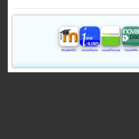
MoodleAEC
InovarAlunos
InovarPessoal
InovarPAA