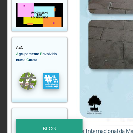
AEC
A
grupamento
E
nvolvido
numa
C
ausa
BLOG
Dia Internacional da M