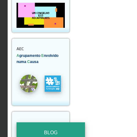
AEC
A
grupamento
E
nvolvido
numa
C
ausa
BLOG