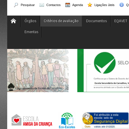
Pesquisar
Contactos
Agenda
Ligações úteis
Q
Órgãos
Critérios de avaliação
Documentos
EQAVET
Ementas