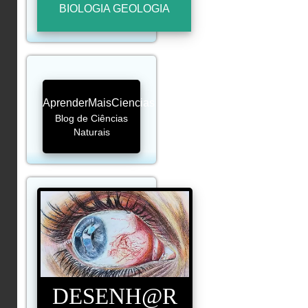
BIOLOGIA GEOLOGIA
AprenderMaisCiencias
Blog de Ciências
Naturais
DESENH@R