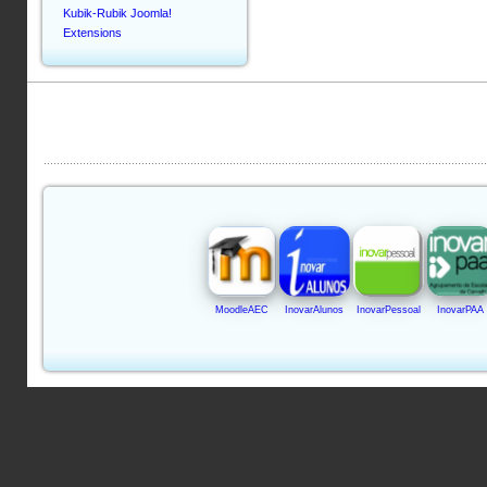
Kubik-Rubik Joomla!
Extensions
MoodleAEC
InovarAlunos
InovarPessoal
InovarPAA