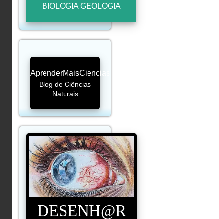
BIOLOGIA GEOLOGIA
AprenderMaisCiencias
Blog de Ciências
Naturais
DESENH@R