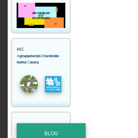
AEC
A
grupamento
E
nvolvido
numa
C
ausa
BLOG