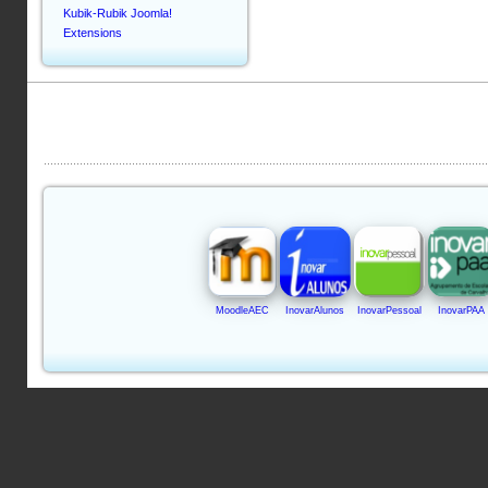
Kubik-Rubik Joomla!
Extensions
MoodleAEC
InovarAlunos
InovarPessoal
InovarPAA