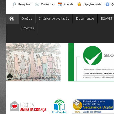
Pesquisar
Contactos
Agenda
Ligações úteis
Q
Órgãos
Critérios de avaliação
Documentos
EQAVET
Ementas