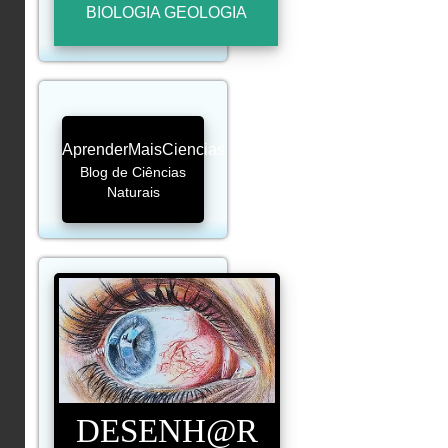
BIOLOGIA GEOLOGIA
AprenderMaisCiencias
Blog de Ciências
Naturais
DESENH@R