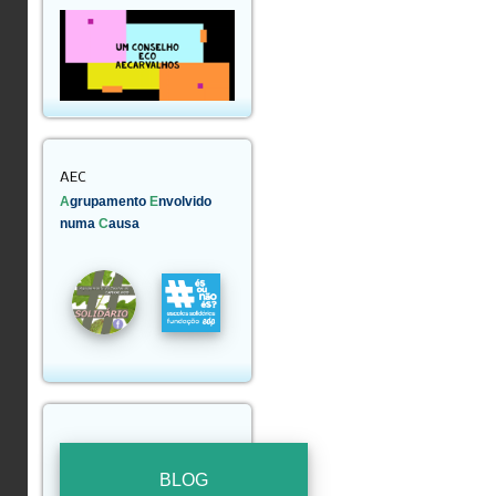
AEC
A
grupamento
E
nvolvido
numa
C
ausa
BLOG