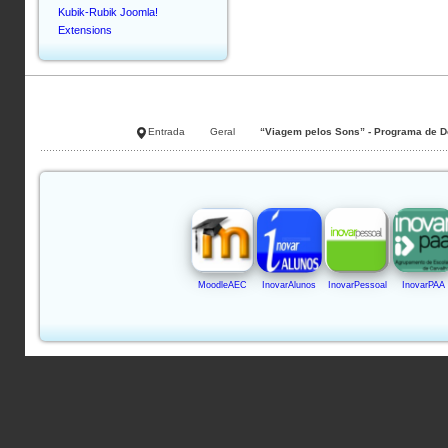
Kubik-Rubik Joomla!
Extensions
Entrada
Geral
“Viagem pelos Sons” - Programa de De
MoodleAEC
InovarAlunos
InovarPessoal
InovarPAA