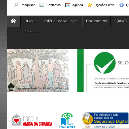
Pesquisar
Contactos
Agenda
Ligações úteis
Q
Órgãos
Critérios de avaliação
Documentos
EQAVET
Ementas